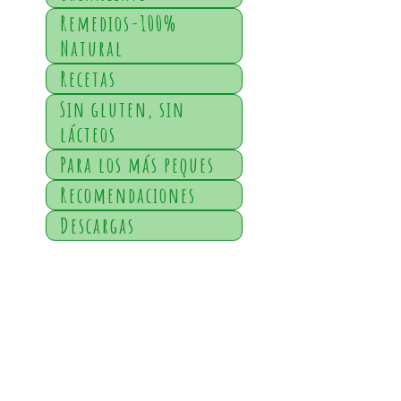
Remedios-100%
Natural
Recetas
Sin gluten, sin
lácteos
Para los más peques
Recomendaciones
Descargas