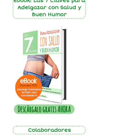
ebook: Las 7 Claves para
Adelgazar con Salud y
Buen Humor
Colaboradores