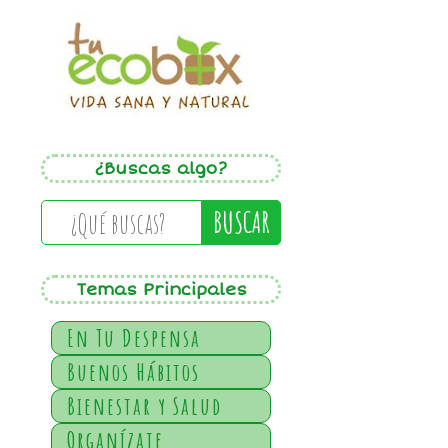
¿Buscas algo?
BUSCAR
Temas Principales
En Tu Despensa
Buenos Hábitos
Bienestar y Salud
Organízate