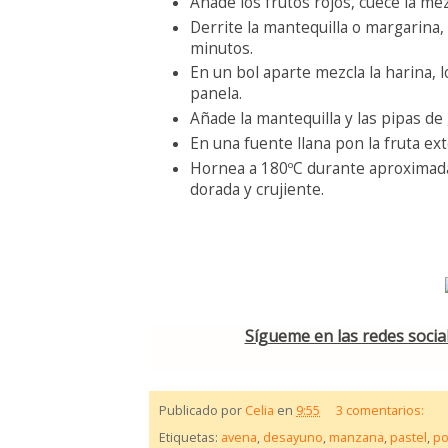
Añade los frutos rojos, cuece la me
Derrite la mantequilla o margarina,
minutos.
En un bol aparte mezcla la harina, l
panela.
Añade la mantequilla y las pipas de 
En una fuente llana pon la fruta ext
Hornea a 180ºC durante aproximada
dorada y crujiente.
Sígueme en las redes social
Publicado por
Celia
en
9:55
3 comentarios:
Etiquetas:
avena
,
desayuno
,
manzana
,
pastel
,
po