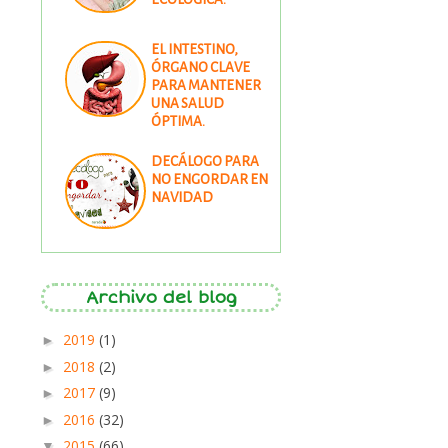
EL INTESTINO,
ÓRGANO CLAVE
PARA MANTENER
UNA SALUD
ÓPTIMA.
DECÁLOGO PARA
NO ENGORDAR EN
NAVIDAD
Archivo del blog
2019
(1)
►
2018
(2)
►
2017
(9)
►
2016
(32)
►
2015
(66)
▼