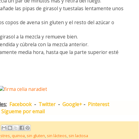
zcla un par de minutos más y retira del fuego.
 añade las pipas de girasol y tuestalas lentamente unos
os copos de avena sin gluten y el resto del azúcar o
girasol a la mezcla y remueve bien.
endida y cúbrela con la mezcla anterior.
mente media hora, hasta que la parte superior esté
es:
Facebook
-
Twitter
-
Google+
-
Pinterest
Sígueme por email
stres
,
quinoa
,
sin gluten
,
sin lácteos
,
sin lactosa