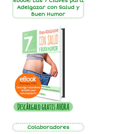
ebook: Las 7 Claves para
Adelgazar con Salud y
Buen Humor
Colaboradores