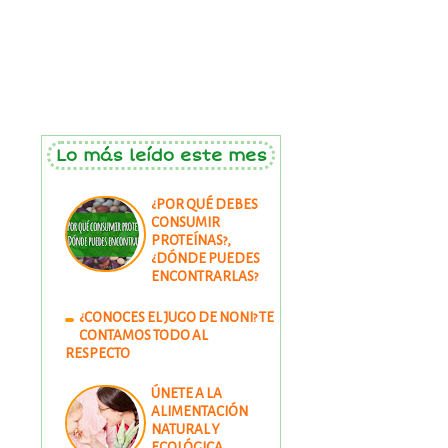
Lo más leído este mes
¿POR QUÉ DEBES
CONSUMIR
PROTEÍNAS?,
¿DÓNDE PUEDES
ENCONTRARLAS?
¿CONOCES EL JUGO DE NONI? TE
CONTAMOS TODO AL
RESPECTO
ÚNETE A LA
ALIMENTACIÓN
NATURAL Y
ECOLÓGICA.