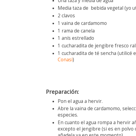
Una taza y media de agua
Media taza de bebida vegetal (yo ut
2 clavos
1 vaina de cardamomo
1 rama de canela
1 anís estrellado
1 cucharadita de jengibre fresco ra
1 cucharadita de té sencha (utilic
Conasi
)
Preparación:
Pon el agua a hervir.
Abre la vaina de cardamomo, selecci
especies.
En cuanto el agua rompa a hervir añ
excepto el jengibre (si es en polvo 
añadela ya en este momento)