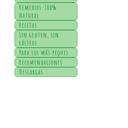
Remedios-100%
Natural
Recetas
Sin gluten, sin
lácteos
Para los más peques
Recomendaciones
Descargas