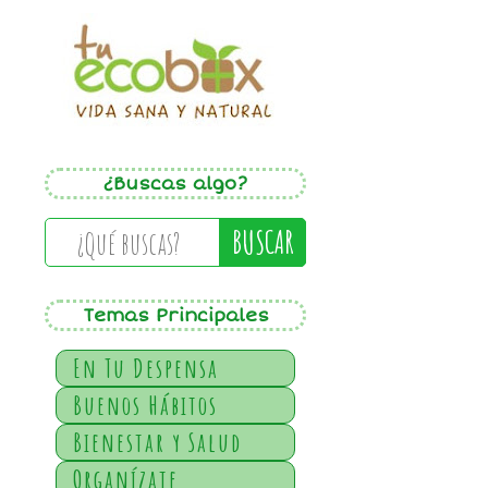
¿Buscas algo?
BUSCAR
Temas Principales
En Tu Despensa
Buenos Hábitos
Bienestar y Salud
Organízate