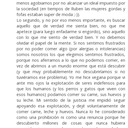
menos agobiarnos por no alcanzar un ideal impuesto por
la sociedad (en tiempos de Ruben las mujeres gordas y
fofas estaban super de moda ;-)).
Lo segundo, y no por eso menos importante, es buscar
aquello que de verdad me sienta bien, no que me
apetece (para luego enfadarme si engordo), sino aquello
con lo que me siento de verdad bien. Y no debemos
olvidar el papel de la mente. Si nos sentimos frustrados
por no poder comer algo (por alergias o intolerancias)
somos nosotros los que elegimos sentirnos frustrados,
porque nos aferramos a lo que no podemos comer, en
vez de abrirnos a un mundo enorme que está descubrir
(y que muy probablemente no descubriríamos si no
tuviéramos ese problema). Yo me hice vegana porque vi
ante mis ojos la explotación de seres indefensos para
que los humanos (y los perros y gatos que viven con
esos humanos) podamos comer su carne, sus huevos y
su leche. Mi sentido de la justicia me impidió seguir
apoyando esa explotación, y dejé voluntariamente de
comer carne, leche y huevos. Nunca lo he considerado
como una prohibición ni como una renuncia porque he
descubierto millones de cosas que nunca hubiera