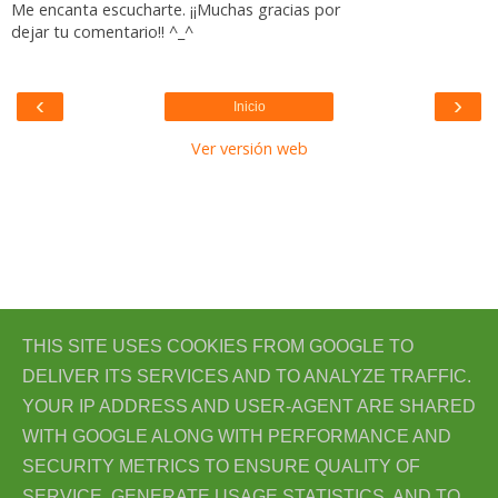
Me encanta escucharte. ¡¡Muchas gracias por
dejar tu comentario!! ^_^
‹
›
Inicio
Ver versión web
THIS SITE USES COOKIES FROM GOOGLE TO
DELIVER ITS SERVICES AND TO ANALYZE TRAFFIC.
YOUR IP ADDRESS AND USER-AGENT ARE SHARED
WITH GOOGLE ALONG WITH PERFORMANCE AND
Con la tecnología de
Blogger
.
SECURITY METRICS TO ENSURE QUALITY OF
SERVICE, GENERATE USAGE STATISTICS, AND TO